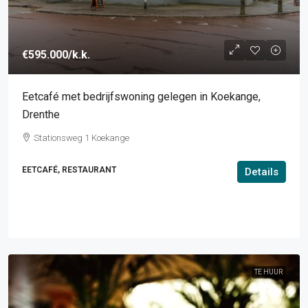
€595.000
/k.k.
Eetcafé met bedrijfswoning gelegen in Koekange,
Drenthe
Stationsweg 1 Koekange
EETCAFÉ, RESTAURANT
Details
TE HUUR