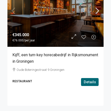
€345.000
€76.000
/per jaar
Kijff, een turn-key horecabedrijf in Rijksmonument
in Groningen
Oude Boteringestraat 9 Groningen
RESTAURANT
Details