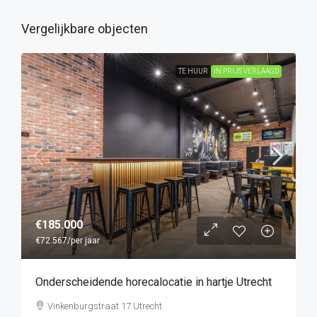
Vergelijkbare objecten
TE HUUR
IN PRIJS VERLAAGD
€185.000
€72.567
/per jaar
Onderscheidende horecalocatie in hartje Utrecht
Vinkenburgstraat 17 Utrecht