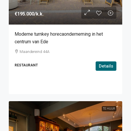
€195.000
/k.k.
Moderne turnkey horecaonderneming in het
centrum van Ede
Maandereind 44A
RESTAURANT
Details
TE HUUR