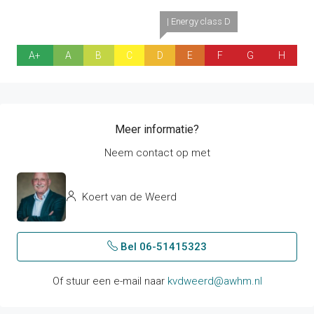
| Energy class D
A+
A
B
C
D
E
F
G
H
Meer informatie?
Neem contact op met
Koert van de Weerd
Bel 06-51415323
Of stuur een e-mail naar
kvdweerd@awhm.nl