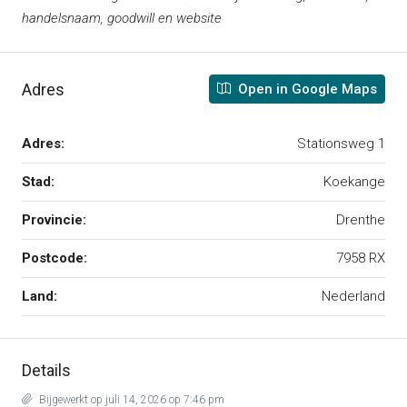
handelsnaam, goodwill en website
Adres
Open in Google Maps
Adres:
Stationsweg 1
Stad:
Koekange
Provincie:
Drenthe
Postcode:
7958 RX
Land:
Nederland
Details
Bijgewerkt op juli 14, 2026 op 7:46 pm