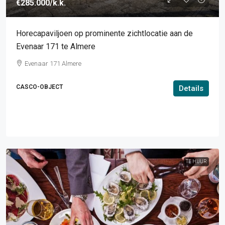
€285.000
/k.k.
Horecapaviljoen op prominente zichtlocatie aan de
Evenaar 171 te Almere
Evenaar 171 Almere
CASCO-OBJECT
Details
TE HUUR