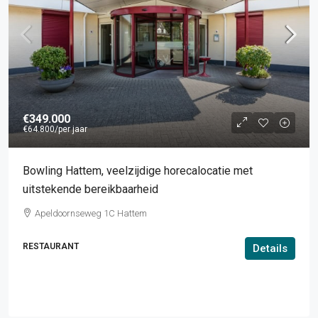
€349.000
€64.800
/per jaar
Bowling Hattem, veelzijdige horecalocatie met
uitstekende bereikbaarheid
Apeldoornseweg 1C Hattem
RESTAURANT
Details