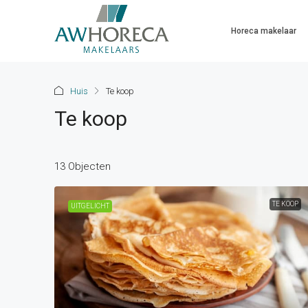
Horeca makelaar
Huis
Te koop
Te koop
13 Objecten
TE KOOP
UITGELICHT