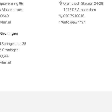
pswetering 96
Olympisch Stadion 24-28
Mastenbroek
1076 DE Amsterdam
00640
020-7910018
whm.nl
info@awhm.nl
 Groningen
 Springerlaan 35
Groningen
03544
whm.nl