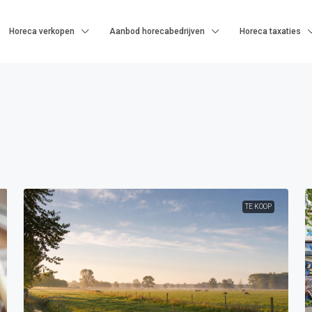
Horeca verkopen
Aanbod horecabedrijven
Horeca taxaties
TE KOOP