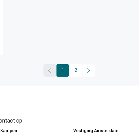
1
2
ntact op
g Kampen
Vestiging Amsterdam