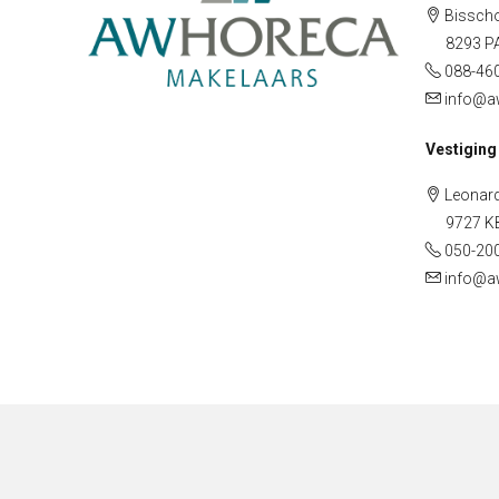
Bisscho
8293 PA 
088-46
info@a
Vestiging
Leonard
9727 KB 
050-20
info@a