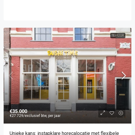
TE HUUR
€35.000
€27.729
/exclusief btw, per jaar
Unieke kans: instapklare horecalocatie met flexibele