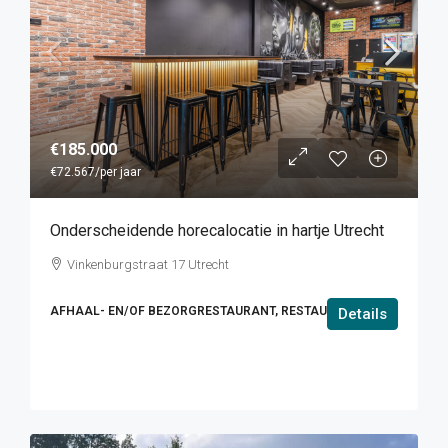
€185.000
€72.567
/per jaar
Onderscheidende horecalocatie in hartje Utrecht
Vinkenburgstraat 17 Utrecht
AFHAAL- EN/OF BEZORGRESTAURANT, RESTAURANT
Details