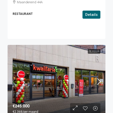
Maandereind 44A
RESTAURANT
Details
TE HUUR
€245.000
€2.368
/per maand