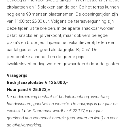
genoeg animo voor twee zittingen in het restaurant met 95
zitplaatsen en 15 plekken aan de bar. Op het terras kunnen
nog eens 90 mensen plaatsnemen. De openingstijden zijn
van 11:00 tot 23:00 uur. Volgens de terrasvergunning zijn
deze tijden uit te breiden. In de aparte snackbar worden
patat, snacks en ijs verkocht, maar ook vers belegde
pizza’s en broodjes. Tijdens het vakantieverblijf eten een
aantal gasten zo goed als dagelijks ‘Bij Ons’. De
persoonlijke aandacht en de goede prijs-
kwaliteitsverhouding worden gewaardeerd door de gasten.
Vraagprijs
Bedrijfsexploitatie € 125.000,=
Huur pand € 25.823,=
De onderneming bestaat uit bedrijfsinrichting, inventaris,
handelsnaam, goodwill en website. De huurprijs is per jaar en
exclusief btw. Daarnaast wordt er € 22.177,= per jaar
gerekend aan voorschot energie (gas, water en licht) en voor
de afvalverwerking.