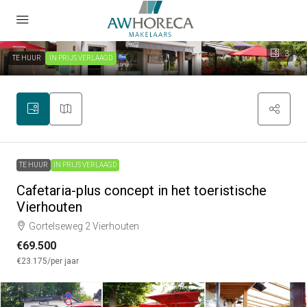
3
TE HUUR
IN PRIJS VERLAAGD
TE HUUR
IN PRIJS VERLAAGD
Cafetaria-plus concept in het toeristische
Vierhouten
Gortelseweg 2 Vierhouten
€69.500
€23.175
/per jaar