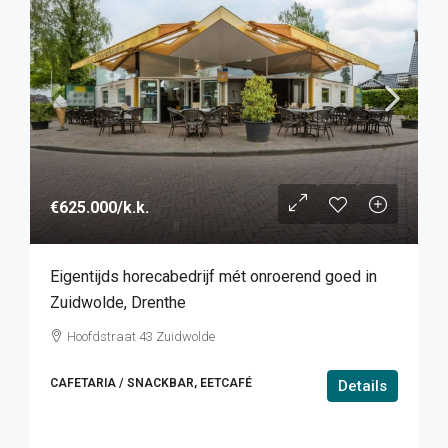
€625.000
/k.k.
Eigentijds horecabedrijf mét onroerend goed in
Zuidwolde, Drenthe
Hoofdstraat 43 Zuidwolde
CAFETARIA / SNACKBAR, EETCAFÉ
Details