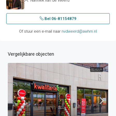
Nanniek van de Weerd
Bel 06-81154879
Of stuur een e-mail naar
nvdweerd@awhm.nl
Vergelijkbare objecten
TE HUUR