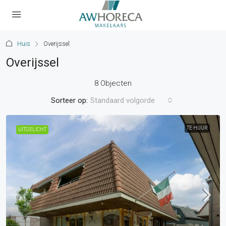
Huis
Overijssel
Overijssel
8 Objecten
Sorteer op:
Standaard volgorde
TE HUUR
UITGELICHT