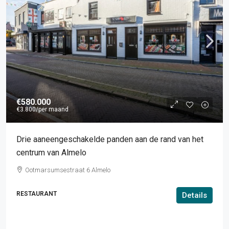
€580.000
€3.800
/per maand
Drie aaneengeschakelde panden aan de rand van het
centrum van Almelo
Ootmarsumsestraat 6 Almelo
RESTAURANT
Details