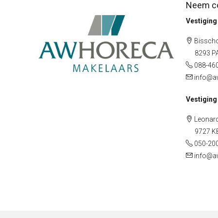
Neem co
Vestigin
Bisscho
8293 PA 
088-46
info@a
Vestiging
Leonard
9727 KB 
050-20
info@a