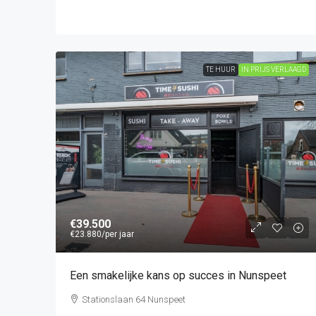
TE HUUR
IN PRIJS VERLAAGD
€39.500
€23.880
/per jaar
Een smakelijke kans op succes in Nunspeet
Stationslaan 64 Nunspeet