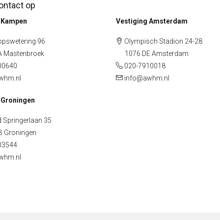
ntact op
g Kampen
Vestiging Amsterdam
pswetering 96
Olympisch Stadion 24-28
Mastenbroek
1076 DE Amsterdam
00640
020-7910018
whm.nl
info@awhm.nl
 Groningen
 Springerlaan 35
Groningen
03544
whm.nl