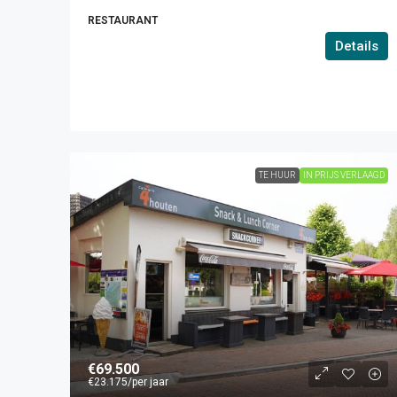
RESTAURANT
Details
TE HUUR
IN PRIJS VERLAAGD
€69.500
€23.175
/per jaar