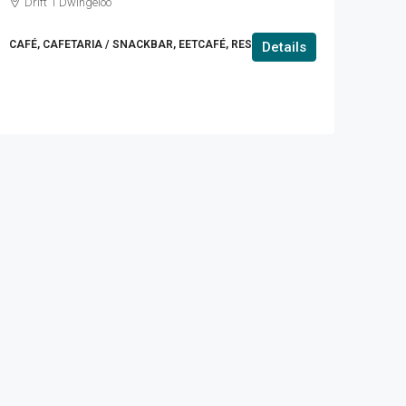
Drift 1 Dwingeloo
CAFÉ, CAFETARIA / SNACKBAR, EETCAFÉ, RESTAURANT
Details