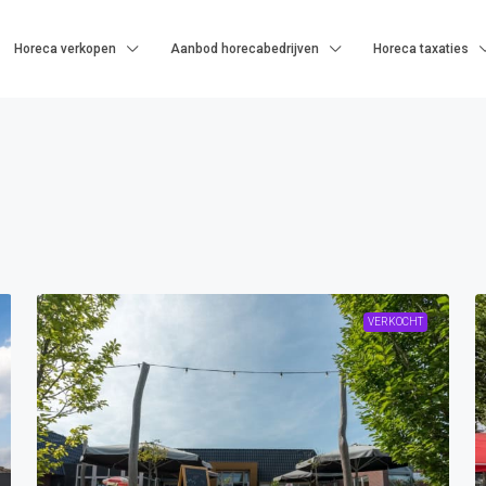
Horeca verkopen
Aanbod horecabedrijven
Horeca taxaties
VERKOCHT