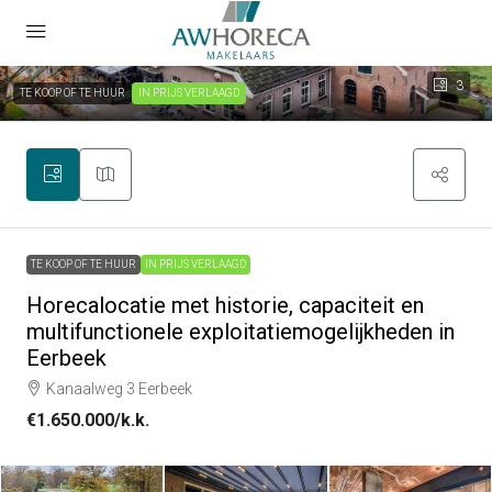
3
TE KOOP OF TE HUUR
IN PRIJS VERLAAGD
TE KOOP OF TE HUUR
IN PRIJS VERLAAGD
Horecalocatie met historie, capaciteit en
multifunctionele exploitatiemogelijkheden in
Eerbeek
Kanaalweg 3 Eerbeek
€1.650.000
/k.k.