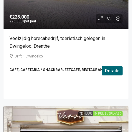
€225.000
€96.000
/per jaar
Veelzijdig horecabedrijf, toeristisch gelegen in
Dwingeloo, Drenthe
Drift 1 Dwingeloo
CAFÉ, CAFETARIA / SNACKBAR, EETCAFÉ, RESTAURANT
Details
TE HUUR
IN PRIJS VERLAAGD