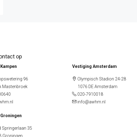
ntact op
g Kampen
Vestiging Amsterdam
pswetering 96
Olympisch Stadion 24-28
Mastenbroek
1076 DE Amsterdam
00640
020-7910018
whm.nl
info@awhm.nl
 Groningen
 Springerlaan 35
Groningen