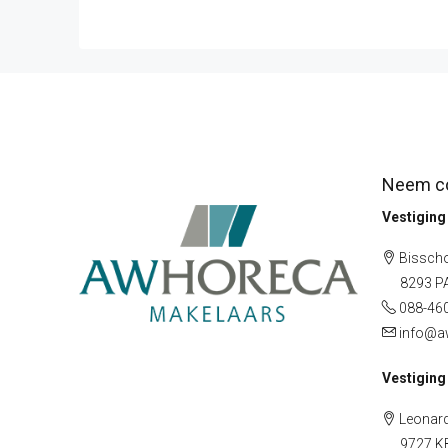
Neem co
Vestigin
Bisscho
8293 PA 
088-46
info@a
Vestiging
Leonard
9727 KB 