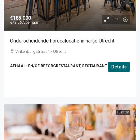
€185.000
€72.567
/per jaar
Onderscheidende horecalocatie in hartje Utrecht
Vinkenburgstraat 17 Utrecht
AFHAAL- EN/OF BEZORGRESTAURANT, RESTAURANT
Details
TE KOOP