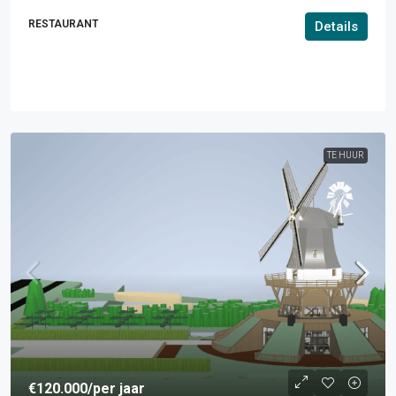
RESTAURANT
Details
TE HUUR
€120.000
/per jaar