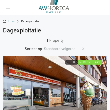
Huis
Dagexploitatie
Dagexploitatie
1 Property
Sorteer op:
Standaard volgorde
TE HUUR
IN PRIJS VERLAAGD