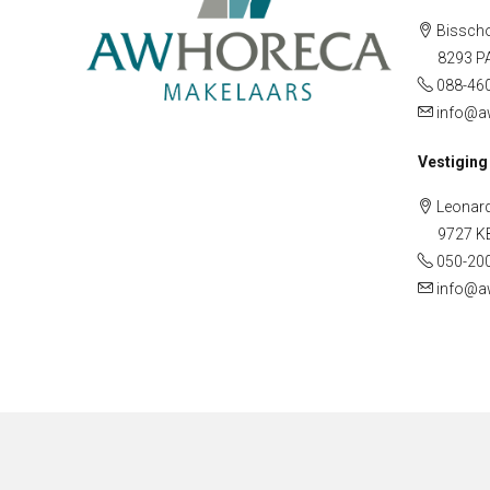
Bisscho
8293 PA 
088-46
info@a
Vestiging
Leonard
9727 KB 
050-20
info@a