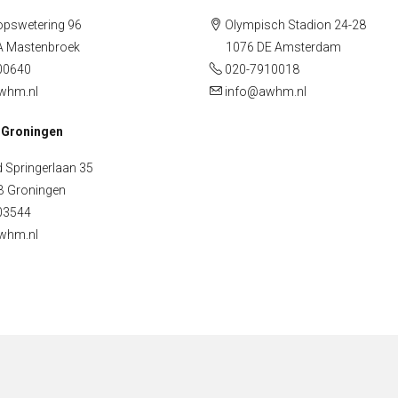
pswetering 96
Olympisch Stadion 24-28
Mastenbroek
1076 DE Amsterdam
00640
020-7910018
whm.nl
info@awhm.nl
 Groningen
 Springerlaan 35
Groningen
03544
whm.nl