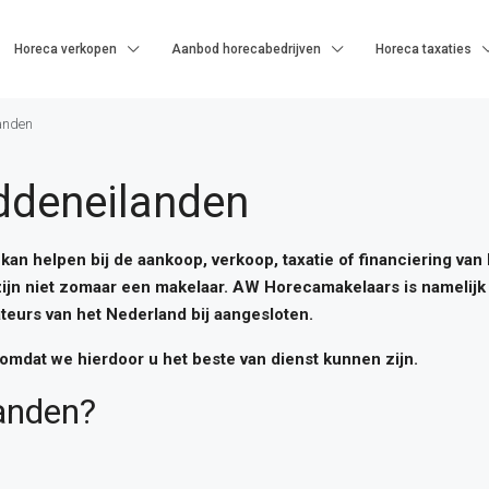
Horeca verkopen
Aanbod horecabedrijven
Horeca taxaties
anden
ddeneilanden
an helpen bij de aankoop, verkoop, taxatie of financiering va
zijn niet zomaar een makelaar. AW Horecamakelaars is namelijk 
teurs van het Nederland bij aangesloten.
omdat we hierdoor u het beste van dienst kunnen zijn.
anden?