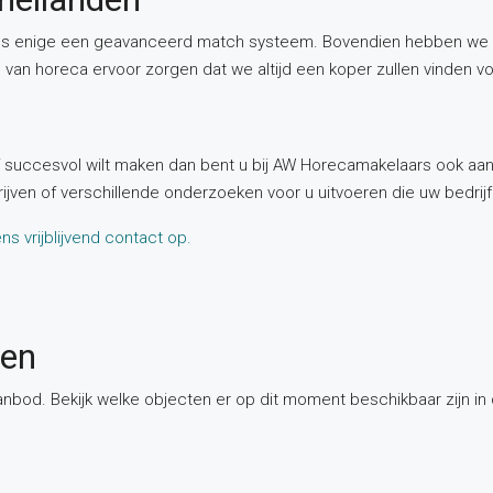
ls enige een geavanceerd match systeem. Bovendien hebben we 
n van horeca ervoor zorgen dat we altijd een koper zullen vinden v
f succesvol wilt maken dan bent u bij AW Horecamakelaars ook aan 
jven of verschillende onderzoeken voor u uitvoeren die uw bedrij
s vrijblijvend contact op.
den
nbod. Bekijk welke objecten er op dit moment beschikbaar zijn i