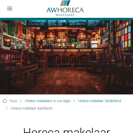
Huis
Horeca makelaars in uw regio
Horeca makelaar Gelderland
Horeca makelaar Apeldoorn
Horeca makelaar