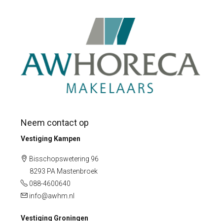
Neem contact op
Vestiging Kampen
Bisschopswetering 96
8293 PA Mastenbroek
088-4600640
info@awhm.nl
Vestiging Groningen