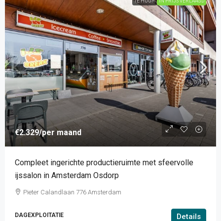
TE HUUR
IN PRIJS VERLAAGD
€2.329
/per maand
Compleet ingerichte productieruimte met sfeervolle
ijssalon in Amsterdam Osdorp
Pieter Calandlaan 776 Amsterdam
DAGEXPLOITATIE
Details