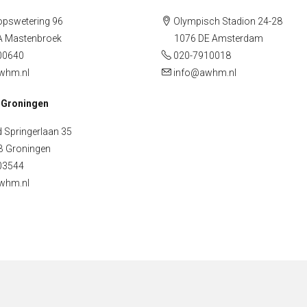
pswetering 96
Olympisch Stadion 24-28
Mastenbroek
1076 DE Amsterdam
00640
020-7910018
whm.nl
info@awhm.nl
 Groningen
 Springerlaan 35
Groningen
03544
whm.nl