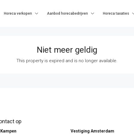
Horeca verkopen
Aanbod horecabedrijven
Horeca taxaties
Niet meer geldig
This property is expired and is no longer available.
ntact op
g Kampen
Vestiging Amsterdam