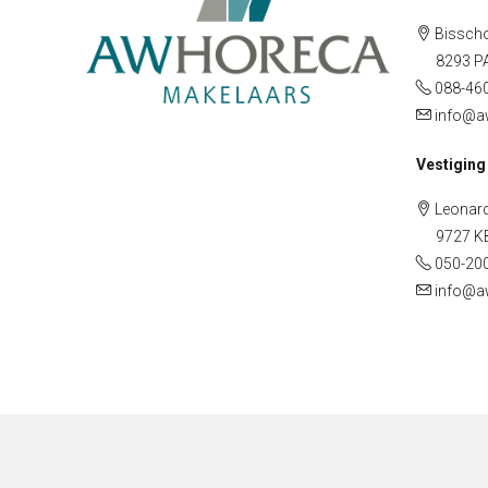
Bisscho
8293 PA 
088-46
info@a
Vestiging
Leonard
9727 KB 
050-20
info@a